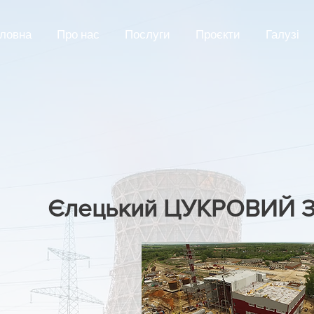
ловна
Про нас
Послуги
Проєкти
Галузі
Єлецький ЦУКРОВИЙ 