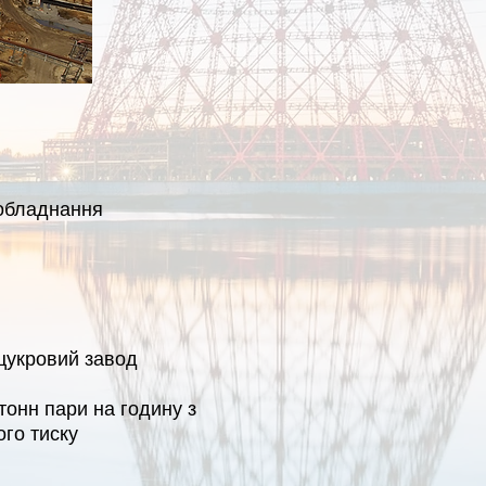
 обладнання
цукровий завод
онн пари на годину з
ого тиску