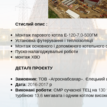
Стислий опис :
Монтаж парового котла Е-120-7,0-500ГМ
Установка футерування і теплоізоляції
Монтаж основного і допоміжного котельного
Пуско-налагоджувальні роботи
монтаж ХВО
ДЕТАЛІ ПРОЄКТУ
Замовник:
ТОВ «Агроснабсахар». Єлецький 
Дата:
2016-2017 р
Виконані роботи:
СМР сучасної ТЕЦ на 130 т
турбіною 13,6 мегавата і одним котлом висок